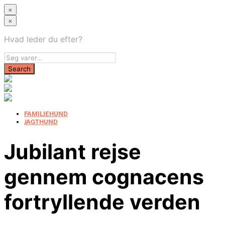
×
×
Hvad leder du efter?
FAMILIEHUND
JAGTHUND
Jubilant rejse
gennem cognacens
fortryllende verden