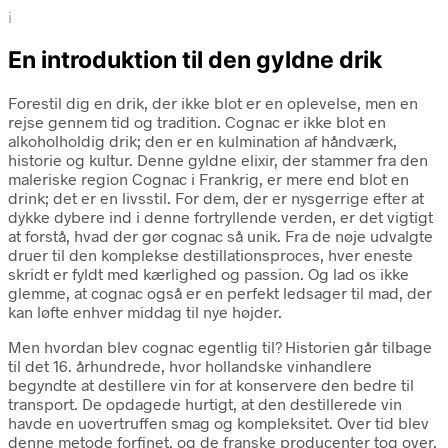
i
En introduktion til den gyldne drik
Forestil dig en drik, der ikke blot er en oplevelse, men en
rejse gennem tid og tradition. Cognac er ikke blot en
alkoholholdig drik; den er en kulmination af håndværk,
historie og kultur. Denne gyldne elixir, der stammer fra den
maleriske region Cognac i Frankrig, er mere end blot en
drink; det er en livsstil. For dem, der er nysgerrige efter at
dykke dybere ind i denne fortryllende verden, er det vigtigt
at forstå, hvad der gør cognac så unik. Fra de nøje udvalgte
druer til den komplekse destillationsproces, hver eneste
skridt er fyldt med kærlighed og passion. Og lad os ikke
glemme, at cognac også er en perfekt ledsager til mad, der
kan løfte enhver middag til nye højder.
Men hvordan blev cognac egentlig til? Historien går tilbage
til det 16. århundrede, hvor hollandske vinhandlere
begyndte at destillere vin for at konservere den bedre til
transport. De opdagede hurtigt, at den destillerede vin
havde en uovertruffen smag og kompleksitet. Over tid blev
denne metode forfinet, og de franske producenter tog over,