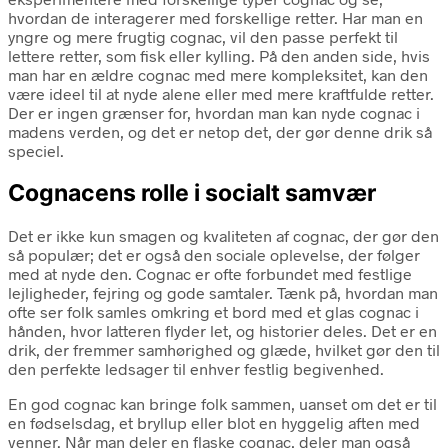
hvordan de interagerer med forskellige retter. Har man en
yngre og mere frugtig cognac, vil den passe perfekt til
lettere retter, som fisk eller kylling. På den anden side, hvis
man har en ældre cognac med mere kompleksitet, kan den
være ideel til at nyde alene eller med mere kraftfulde retter.
Der er ingen grænser for, hvordan man kan nyde cognac i
madens verden, og det er netop det, der gør denne drik så
speciel.
Cognacens rolle i socialt samvær
Det er ikke kun smagen og kvaliteten af cognac, der gør den
så populær; det er også den sociale oplevelse, der følger
med at nyde den. Cognac er ofte forbundet med festlige
lejligheder, fejring og gode samtaler. Tænk på, hvordan man
ofte ser folk samles omkring et bord med et glas cognac i
hånden, hvor latteren flyder let, og historier deles. Det er en
drik, der fremmer samhørighed og glæde, hvilket gør den til
den perfekte ledsager til enhver festlig begivenhed.
En god cognac kan bringe folk sammen, uanset om det er til
en fødselsdag, et bryllup eller blot en hyggelig aften med
venner. Når man deler en flaske cognac, deler man også