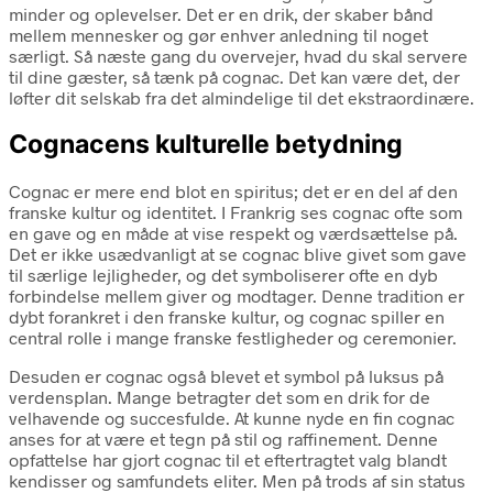
minder og oplevelser. Det er en drik, der skaber bånd
mellem mennesker og gør enhver anledning til noget
særligt. Så næste gang du overvejer, hvad du skal servere
til dine gæster, så tænk på cognac. Det kan være det, der
løfter dit selskab fra det almindelige til det ekstraordinære.
Cognacens kulturelle betydning
Cognac er mere end blot en spiritus; det er en del af den
franske kultur og identitet. I Frankrig ses cognac ofte som
en gave og en måde at vise respekt og værdsættelse på.
Det er ikke usædvanligt at se cognac blive givet som gave
til særlige lejligheder, og det symboliserer ofte en dyb
forbindelse mellem giver og modtager. Denne tradition er
dybt forankret i den franske kultur, og cognac spiller en
central rolle i mange franske festligheder og ceremonier.
Desuden er cognac også blevet et symbol på luksus på
verdensplan. Mange betragter det som en drik for de
velhavende og succesfulde. At kunne nyde en fin cognac
anses for at være et tegn på stil og raffinement. Denne
opfattelse har gjort cognac til et eftertragtet valg blandt
kendisser og samfundets eliter. Men på trods af sin status