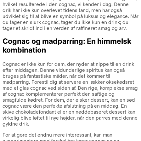
hvilket resulterede i den cognac, vi kender i dag. Denne
drik har ikke kun overlevet tidens tand, men har også
udviklet sig til at blive en symbol på luksus og elegance. Når
du tager en slurk cognac, tager du ikke kun en drink; du
tager et skridt ind i en verden af raffineret smag og arv.
Cognac og madparring: En himmelsk
kombination
Cognac er ikke kun for dem, der nyder at nippe til en drink
efter middagen. Denne vidunderlige spiritus kan også
bruges på fantastiske måder, når det kommer til
madparring. Forestil dig at servere en lækker oksekødsret
med et glas cognac ved siden af. Den rige, komplekse smag
af cognac komplementerer perfekt den saftige og
smagfulde kødret. For dem, der elsker dessert, kan en sød
cognac være den perfekte afslutning på en middag. En
skive chokoladefondant eller en nøddebaseret dessert kan
virkelig blive løftet til nye højder, når den parres med denne
gyldne drik.
For at gøre det endnu mere interessant, kan man
eksperimentere med forskellige typer cognac og se,