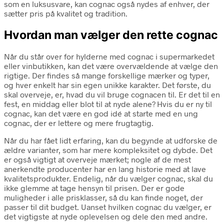
som en luksusvare, kan cognac også nydes af enhver, der
sætter pris på kvalitet og tradition.
Hvordan man vælger den rette cognac
Når du står over for hylderne med cognac i supermarkedet
eller vinbutikken, kan det være overvældende at vælge den
rigtige. Der findes så mange forskellige mærker og typer,
og hver enkelt har sin egen unikke karakter. Det første, du
skal overveje, er, hvad du vil bruge cognacen til. Er det til en
fest, en middag eller blot til at nyde alene? Hvis du er ny til
cognac, kan det være en god idé at starte med en ung
cognac, der er lettere og mere frugtagtig.
Når du har fået lidt erfaring, kan du begynde at udforske de
ældre varianter, som har mere kompleksitet og dybde. Det
er også vigtigt at overveje mærket; nogle af de mest
anerkendte producenter har en lang historie med at lave
kvalitetsprodukter. Endelig, når du vælger cognac, skal du
ikke glemme at tage hensyn til prisen. Der er gode
muligheder i alle prisklasser, så du kan finde noget, der
passer til dit budget. Uanset hvilken cognac du vælger, er
det vigtigste at nyde oplevelsen og dele den med andre.